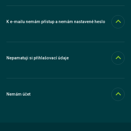
zašleme přihlašovací odkaz. Na ten stačí kliknout a jste v aplikaci.
Heslo si pak můžete změnit ve svém profilu po kliknutí na Vaše
jméno vpravo nahoře.
K e-mailu nemám přístup a nemám nastavené heslo
V tomto případě kontaktujte naši podporu. Stačí napsat do našeho
chatu, nebo na
podpora@knowspread.com
a sdělit Vaše jméno,
příjmení a případně údaje z organizace, které jste členem (os. číslo,
pracoviště apod.). Můžete nám také zavolat na
+420 326 634 444
.
Nepamatuji si přihlašovací údaje
V tomto případě kontaktujte naši podporu. Stačí napsat do našeho
chatu, nebo na
podpora@knowspread.com
a sdělit Vaše jméno,
příjmení a případně údaje z organizace, které jste členem (os. číslo,
pracoviště apod.). Můžete nám také zavolat na
+420 326 634 444
.
Nemám účet
Účet v Knowspreadu si můžete bezplatně založit ať už jako
jednotlivec nebo organizace. Více zjistíte
zde
.