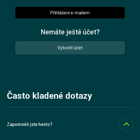
Přihlášení e-mailem
Vyzkoušet zdarma
Nemáte ještě účet?
English
Vytvořit účet
Často kladené dotazy
Zapomněli jste heslo?
To vůbec nevadí, stačí se přihlásit pomocí e-mailu, na který Vám