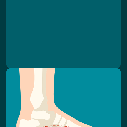
Course
Lesson 1: Úvod
Lesson 2: Příčiny vzniku akné
Lesson 3: Čas na změnu