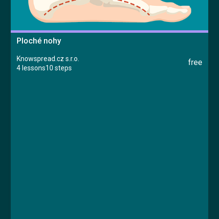
Ploché nohy
Knowspread.cz s.r.o.
free
4 lessons
10 steps
Course
Lesson 1: Úvod
Lesson 2: Příznaky, příčiny a prevence vzniku
plochých nohou
Lesson 3: Léčebný postup
Lesson 4: Závěrečný test