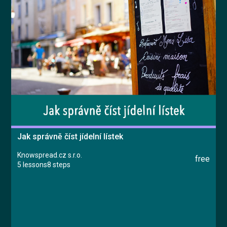
Jak správně číst jídelní lístek
Knowspread.cz s.r.o.
free
5 lessons
8 steps