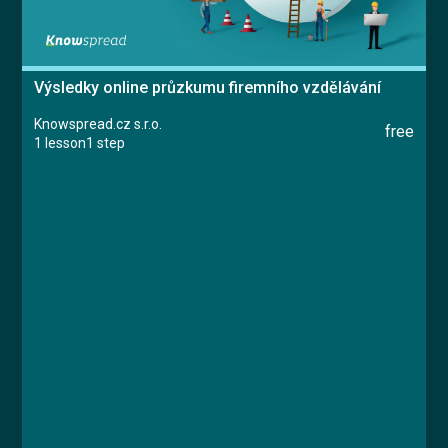
Výsledky online průzkumu firemního vzdělávání
Knowspread.cz s.r.o.
free
1 lesson
1 step
Document
Lesson 1: Lekce