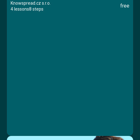
Knowspread.cz s.r.o.
free
4 lessons
8 steps
Course
Lesson 1: Úvodní video
Lesson 2: Základní informace
Lesson 3: Pravomoci EU
Lesson 4: Závěrečný test