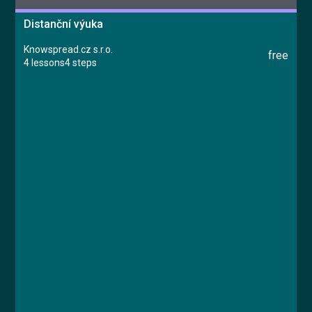
Distanční výuka
Knowspread.cz s.r.o.
free
4 lessons
4 steps
Course
Lesson 1: Zavedení distanční výuky
Lesson 2: Nastavení komunikace
Lesson 3: Distanční výuka
Lesson 4: Hodnocení