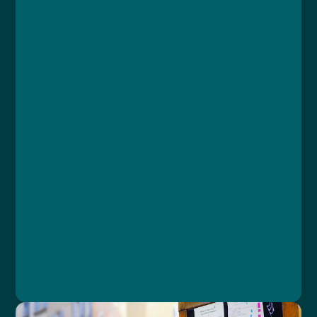
Course
Lesson 1: Agrese: definice, vznik, formy
Lesson 2: Rozpoznání agrese a zásady
bezpečnosti
Lesson 3: Komunikace s agresivním pacientem
Lesson 4: Fyzický útok a sebeobrana
Lesson 5: Právní aspekty zvládání agresivního
pacienta
Lesson 6: Souhrnný test