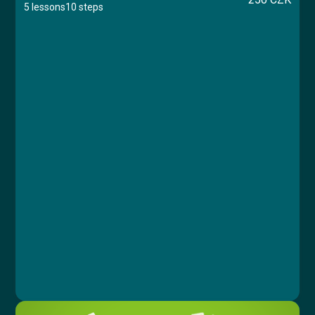
5 lessons
10 steps
Course
Lesson 1: Základní informace
Lesson 2: Příčiny a fáze
Lesson 3: Fakta a statistiky
Lesson 4: Prevence a léčba
Lesson 5: Závěrečný test