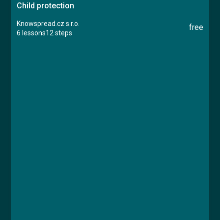
Child protection
Knowspread.cz s.r.o.
free
6 lessons
12 steps
Course
Lesson 1: Instructions of use
Lesson 2: Definitions
Lesson 3: Indicators
Lesson 4: Dealing with Disclosures
Lesson 5: Designated Person
Lesson 6: Child in immediate danger