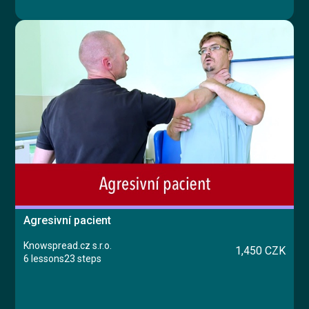
Agresivní pacient
Knowspread.cz s.r.o.
1,450 CZK
6 lessons
23 steps