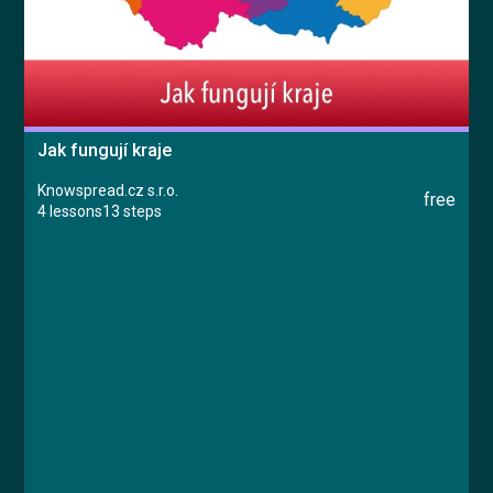
Jak fungují kraje
Knowspread.cz s.r.o.
free
4 lessons
13 steps
Course
Lesson 1: Úvodní video
Lesson 2: Základní informace
Lesson 3: Fungování krajů