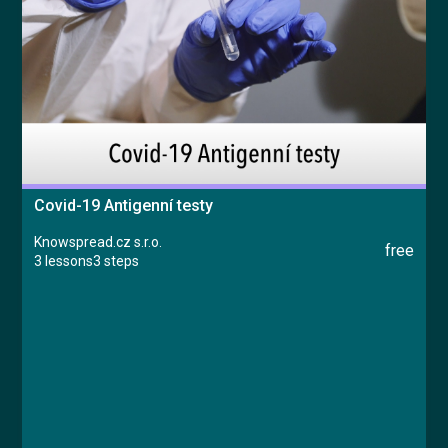
Try for free
Česky
Covid-19 Antigenní testy
Knowspread.cz s.r.o.
free
3 lessons
3 steps
Course