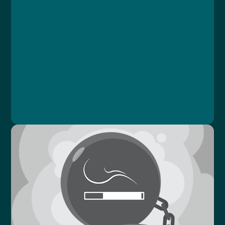
Course
Lesson 1: Efektivní home office
Lesson 2: Home office s dětmi