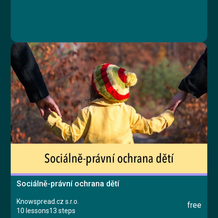
Sociálně-právní ochrana dětí
Knowspread.cz s.r.o.
free
10 lessons
13 steps