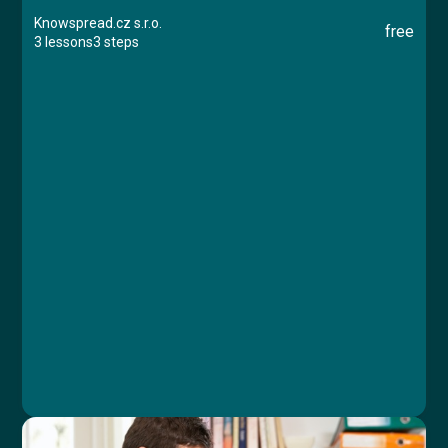
Knowspread.cz s.r.o.
free
3 lessons
3 steps
Course
Lesson 1: Úvod
Lesson 2: Situace
Lesson 3: Závěr