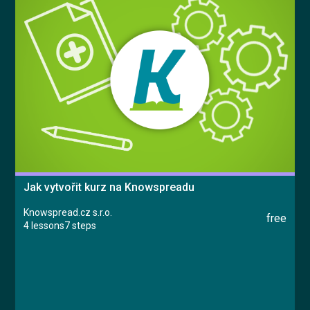
Jak vytvořit kurz na Knowspreadu
Knowspread.cz s.r.o.
free
4 lessons
7 steps