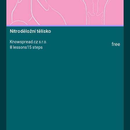
Nitroděložní tělísko
Knowspread.cz s.r.o.
free
8 lessons
15 steps
Course
Lesson 1: Nitroděložní tělísko
Lesson 2: Princip fungování