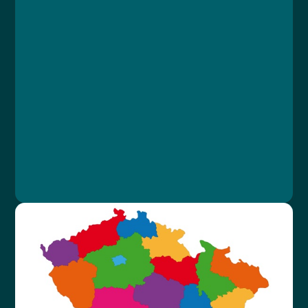
Course
Lesson 1: Úvod
Lesson 2: Kavárna
Lesson 3: Restaurace
Lesson 4: Bar
Lesson 5: Bonus