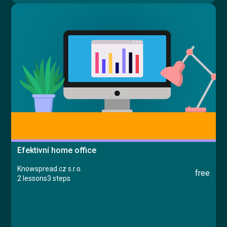
Efektivní home office
Knowspread.cz s.r.o.
free
2 lessons
3 steps