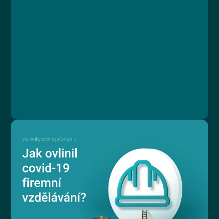
Lesson 3: Uživatelka
Lesson 4: Spolehlivost
Lesson 5: Cena
Lesson 6: Zavedení, používání, výměna
Lesson 7: Rizika a komplikace
Lesson 8: Výhody a nevýhody