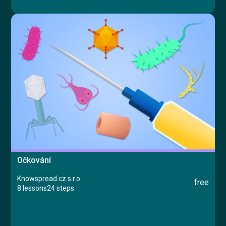
Očkování
Knowspread.cz s.r.o.
free
8 lessons
24 steps