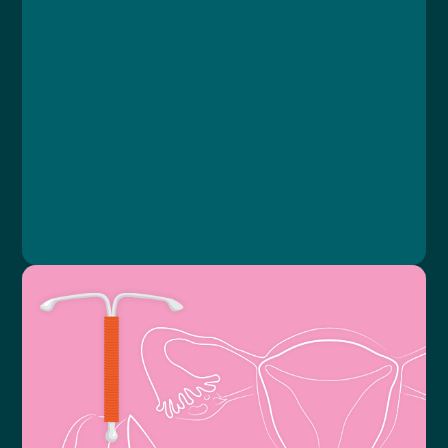
Course
Lesson 1: Založení kurzu
Lesson 2: Typy obsahu
Lesson 3: Certifikát
Lesson 4: Dokončení kurzu