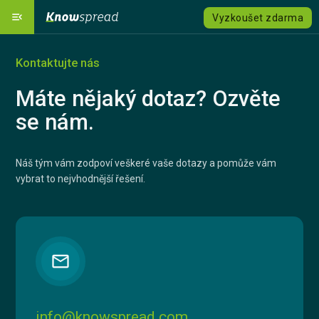
menu_open
Vyzkoušet zdarma
Naše platforma
dashboard
Kontaktujte nás
Řešení
emoji_objects
expand_more
Máte nějaký dotaz? Ozvěte
se nám.
Katalog kurzů
local_grocery_store
Ceník
savings
Náš tým vám zodpoví veškeré vaše dotazy a pomůže vám
vybrat to nejvhodnější řešení.
Jazyk
language
expand_more
Registrovat se
email
Přihlásit se
Kontaktujte nás
info@knowspread.com