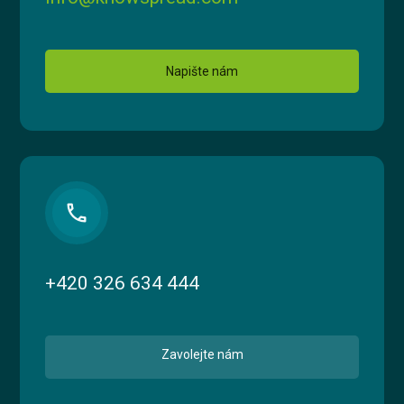
Vyzkoušet zdarma
Napište nám
English
phone
+420 326 634 444
Zavolejte nám