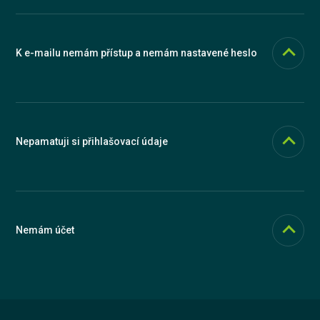
zašleme přihlašovací odkaz. Na ten stačí kliknout a jste v aplikaci.
Heslo si pak můžete změnit ve svém profilu po kliknutí na Vaše
jméno vpravo nahoře.
K e-mailu nemám přístup a nemám nastavené heslo
V tomto případě kontaktujte naši podporu. Stačí napsat do našeho
chatu, nebo na
podpora@knowspread.com
a sdělit Vaše jméno,
příjmení a případně údaje z organizace, které jste členem (os. číslo,
pracoviště apod.). Můžete nám také zavolat na
+420 326 634 444
.
Nepamatuji si přihlašovací údaje
V tomto případě kontaktujte naši podporu. Stačí napsat do našeho
chatu, nebo na
podpora@knowspread.com
a sdělit Vaše jméno,
příjmení a případně údaje z organizace, které jste členem (os. číslo,
pracoviště apod.). Můžete nám také zavolat na
+420 326 634 444
.
Nemám účet
Účet v Knowspreadu si můžete bezplatně založit ať už jako
jednotlivec nebo organizace. Více zjistíte
zde
.