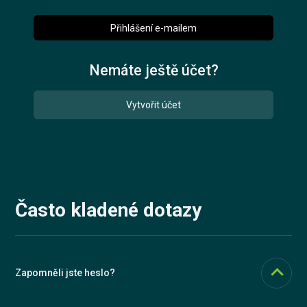
Přihlášení e-mailem
Vyzkoušet zdarma
Nemáte ještě účet?
English
Vytvořit účet
Často kladené dotazy
Zapomněli jste heslo?
To vůbec nevadí, stačí se přihlásit pomocí e-mailu, na který Vám