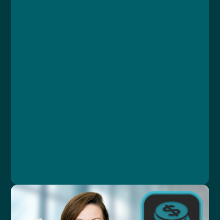
Course
Lesson 1: Úvod - právo na zdravotní péči
Lesson 2: Systém zdravotnictví v ČR
Lesson 3: Zdravotní pojišťovny
Lesson 4: Zdravotní péče
Lesson 5: Pacient v nemocnici
Lesson 6: Shrnutí
MUDr. Libor Straka, Ph.D., MBA