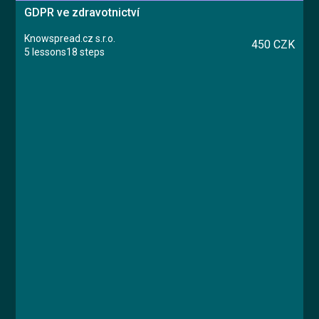
GDPR ve zdravotnictví
Knowspread.cz s.r.o.
450 CZK
5 lessons
18 steps
Course
Lesson 1: Úvod GDPR
Lesson 2: Legislativa a zákony
Lesson 3: Zdravotnická dokumentace
Lesson 4: Praktické informace
Lesson 5: Závěrečný test
MUDr. Libor Straka, Ph.D., MBA