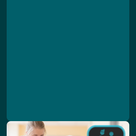
Course
Lesson 1: Úvod
Lesson 2: Základní ekonomické pojmy
Lesson 3: Struktura ekonomiky zdravotní péče
Lesson 4: Financování
Lesson 5: Přerozdělení
Lesson 6: Platební mechanismy
Lesson 7: Poskytování zdravotních služeb
Lesson 8: Regulace a správa systému
Lesson 9: Závěrečný test
Ing. Karolína Brejchová, Ing. Petra Štípková,
MBA, MUDr. Libor Straka, Ph.D., MBA