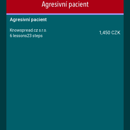
Agresivní pacient
Knowspread.cz s.r.o.
1,450 CZK
6 lessons
23 steps
Course
Lesson 1: Agrese: definice, vznik, formy
Lesson 2: Rozpoznání agrese a zásady
bezpečnosti
Lesson 3: Komunikace s agresivním pacientem
Lesson 4: Fyzický útok a sebeobrana
Lesson 5: Právní aspekty zvládání agresivního