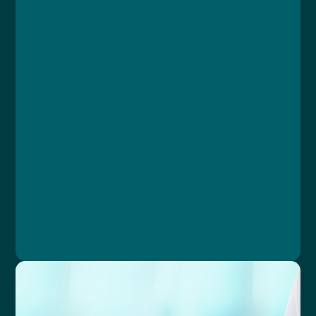
Course
Lesson 1: Úvod
Lesson 2: Předpoklady vzniku právní
odpovědnosti
Lesson 3: Druhy právní odpovědnosti
Lesson 4: Okolnosti vylučující protiprávnost
Lesson 5: Dělba právní odpovědnosti
Lesson 6: Závěrečný test