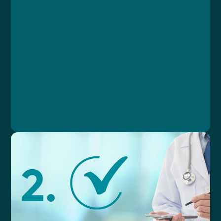
Course
Lesson 1: Úvod
Lesson 2: Úhrady a pravidla následné péče
Lesson 3: Praktická doporučení
Lesson 4: Závěrečný test
Ing. Karolína Brejchová, Ing. Petra Štípková,
MBA, MUDr. Libor Straka, Ph.D., MBA