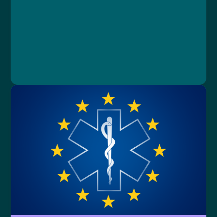
pacienta
Lesson 6: Souhrnný test