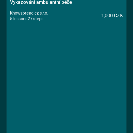
Vykazování ambulantní péče
Knowspread.cz s.r.o.
1,000 CZK
5 lessons
27 steps
Course
Lesson 1: Úvod
Lesson 2: Základní principy vykazování
ambulantní péče
Lesson 3: Regulace péče
Lesson 4: Vykazování péče: kapitace, výkony,
materiál
Lesson 5: Certifikační test
Ing. Karolína Brejchová, Ing. Petra Štípková,
MBA, MUDr. Libor Straka, Ph.D., MBA, MUDr.
Tom Philipp