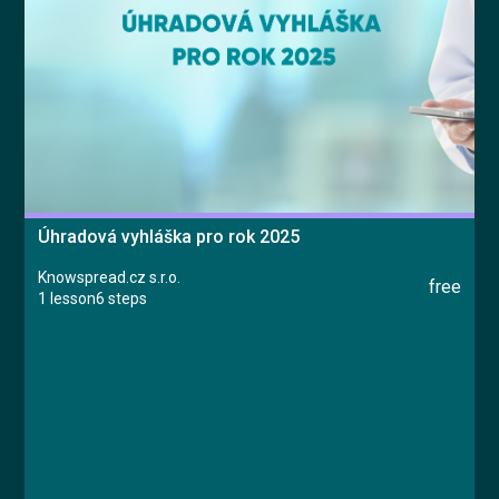
Úhradová vyhláška pro rok 2025
Knowspread.cz s.r.o.
free
1 lesson
6 steps
Course