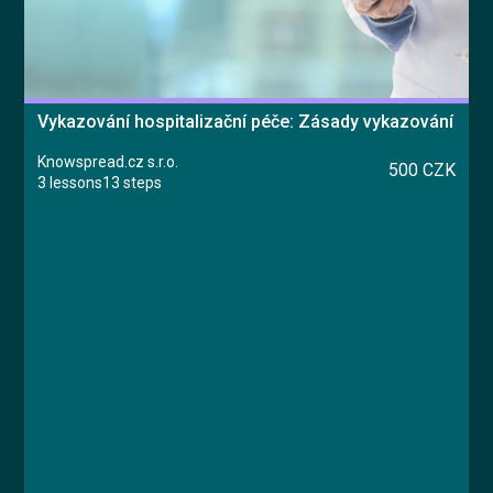
Vykazování hospitalizační péče: Zásady vykazování
Knowspread.cz s.r.o.
500 CZK
3 lessons
13 steps
Course
Lesson 1: Úvod
Lesson 2: Zásady úhrad hospitalizační péče
Lesson 3: Závěrečný test
Ing. Karolína Brejchová, Libor Straka