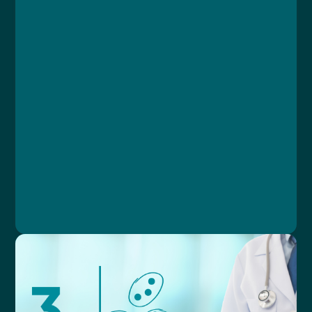
Course
Lesson 1: Úvod
Lesson 2: Základní principy úhrad akutní
lůžkové péče