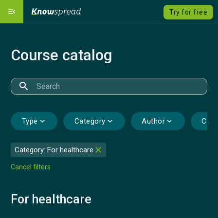
menu_open
Try for free
Our Platform
dashboard
Course catalog
Solutions
emoji_objects
expand_more
Course catalog
local_grocery_store
search
Pricing
savings
Type
expand_more
Category
expand_more
Author
expand_more
Cour
Language
language
expand_more
close
Category: For healthcare
Sign Up
Cancel filters
Sign In
For healthcare
Contact us