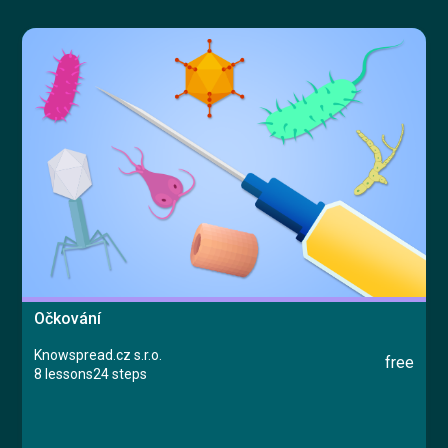
Try for free
Česky
Očkování
Knowspread.cz s.r.o.
free
8 lessons
24 steps