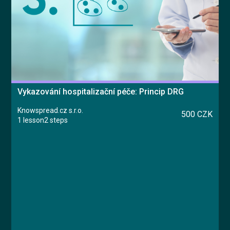
Vykazování hospitalizační péče: Princip DRG
Knowspread.cz s.r.o.
500 CZK
1 lesson
2 steps
Course
Lesson 1: Princip DRG