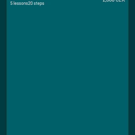
5 lessons
20 steps
Course
Lesson 1: Úvod
Lesson 2: Základní informace
Lesson 3: Konkrétní problémy managementu
nemocnic
Lesson 4: Novinky a trendy
Lesson 5: Právní odpovědnost - videozáznam
webináře s JUDr. Karlem