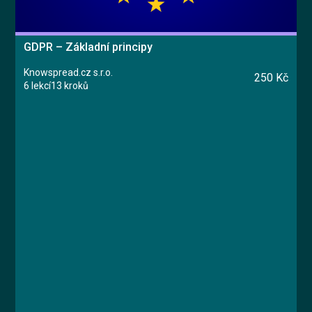
GDPR – Základní principy
Knowspread.cz s.r.o.
250 Kč
6 lekcí
13 kroků
Kurz
Lekce 1: Co je GDPR
Lekce 2: Základní terminologie a principy GDPR
Lekce 3: Právní základ pro zpracování
osobních údajů
Lekce 4: Práva subjektu údajů
Lekce 5: Praktické informace