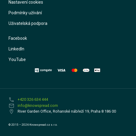
Nastavení cookies
Podmínky užívání
Uživatelská podpora
Facebook
LinkedIn
YouTube
phone
+420 326 634 444
email
info@knowspread.com
location_on
River Garden Office, Rohanské nábřeží 19, Praha 8 186 00
© 2015 – 2026 Knowspread.cz s.r.o.