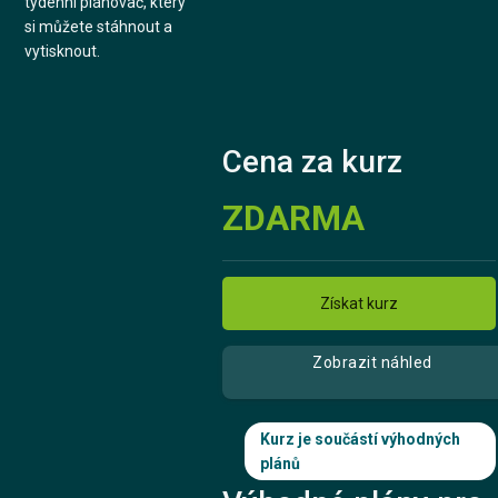
týdenní plánovač, který
si můžete stáhnout a
vytisknout.
Cena za kurz
ZDARMA
Získat kurz
Zobrazit náhled
Kurz je součástí výhodných
plánů