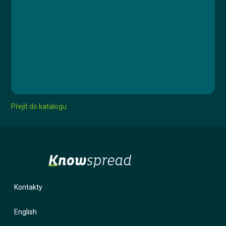
Lekce 3: Postup při úniku cytostatika
Lekce 4: Bezpečnost a ochrana zdraví
Lekce 5: Závěrečný test
Jan Štejfa
Přejít do katalogu
Kontakty
English