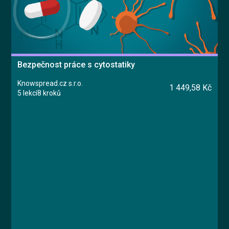
Bezpečnost práce s cytostatiky
Knowspread.cz s.r.o.
1 449,58 Kč
5 lekcí
8 kroků
Kurz
Lekce 1: Úvod
Lekce 2: Od přípravy po nákládání s odpady