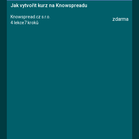
Jak vytvořit kurz na Knowspreadu
Knowspread.cz s.r.o.
zdarma
4 lekce
7 kroků
Kurz
Lekce 1: Založení kurzu
Lekce 2: Typy obsahu
Lekce 3: Certifikát
Lekce 4: Dokončení kurzu