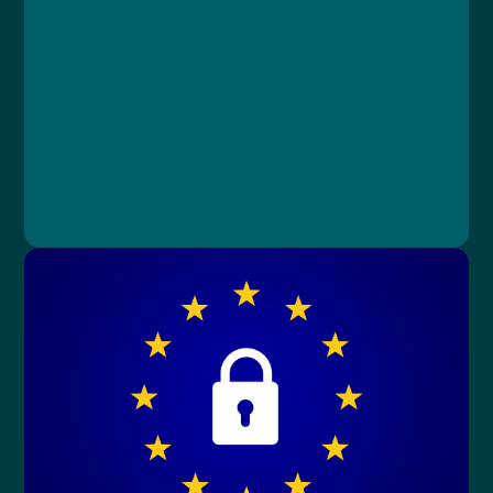
Lekce 1: Úvod GDPR
Lekce 2: Legislativa a zákony
Lekce 3: Zdravotnická dokumentace
Lekce 4: Praktické informace
Lekce 5: Závěrečný test
MUDr. Libor Straka, Ph.D., MBA