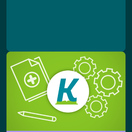
Lekce 6: Závěrečný test
MUDr. Libor Straka, Ph.D., MBA