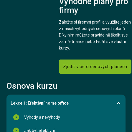
Výhodné plány pro
firmy
Založte si firemní profil a využijte jeden
z našich výhodných cenových plánů.
Díky nim můžete pravidelně školit své
zaměstnance nebo tvořit své vlastní
kurzy.
Zjistit více o cenových plánech
Osnova kurzu
Lekce 1: Efektivní home office
play_circle_filled
Výhody a nevýhody
play_circle_filled
Jak být efektivní