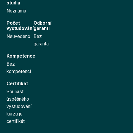
studia
Neznámá
Vyzkoušet zdarma
Počet
Odborní
vystudování
garanti
English
Neuvedeno
Bez
garanta
Kompetence
Bez
kompetencí
Certifikát
Součást
úspěšného
vystudování
kurzu je
certifikát.