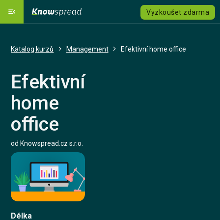
menu_open
Vyzkoušet zdarma
Naše platforma
dashboard
Katalog kurzů
Management
Efektivní home office
Řešení
emoji_objects
expand_more
Efektivní
Katalog kurzů
local_grocery_store
home
Ceník
savings
office
Jazyk
language
expand_more
od Knowspread.cz s.r.o.
Registrovat se
Přihlásit se
Kontaktujte nás
Délka