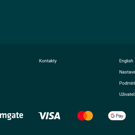
Registrovat se
Přihlásit se
Kontaktujte nás
Kontakty
English
Nastave
Vyzkoušet zdarma
Podmínk
Uživate
English