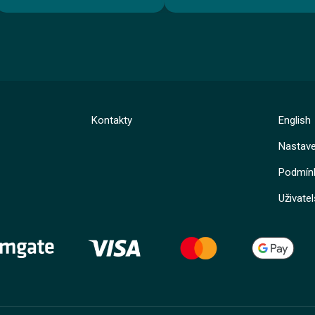
Kurz
Kurz
Kontakty
English
Lekce 1: Nebezpečné chemické látky
Lekce 2: Akutní toxicita
Nastave
Lekce 3: Nehody
Lekce 1: Úvod do problematiky
Lekce 4: První pomoc
Lekce 2: Medicinální vzduch
Podmínk
Lekce 5: Závěrečný test
Lekce 3: Kyslík
Lekce 4: Oxid dusný
Uživate
Lekce 5: Oxid uhličitý
Lekce 6: Vakuum
Lekce 7: Centrální rozvody a tlakové lahve
Lekce 8: Bezpečnost při manipulaci
Lekce 9: Závěrečný test
Ing. Jan Drašar