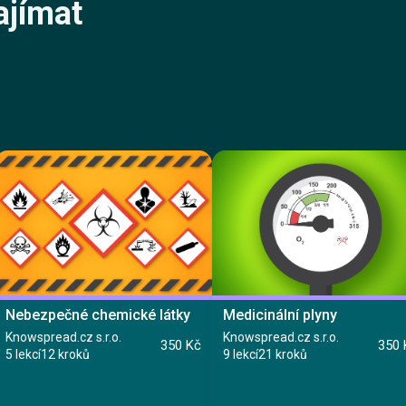
ajímat
Nebezpečné chemické látky
Medicinální plyny
Knowspread.cz s.r.o.
Knowspread.cz s.r.o.
350 Kč
350 
5 lekcí
12 kroků
9 lekcí
21 kroků