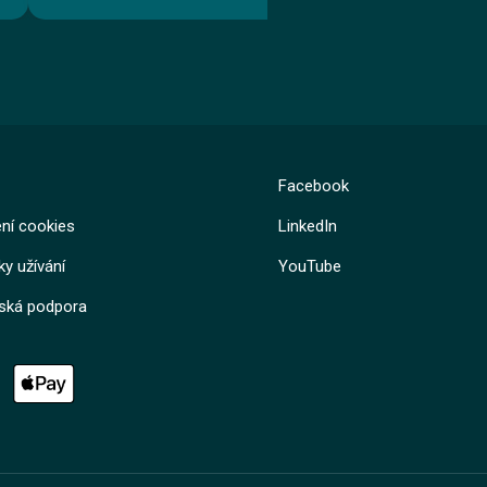
Kurz
Kurz
Facebook
Lekce 1: Vstupní informace
Lekce 2: Elektrická zařízení ve zdravo
Lekce 3: Závěrečný test
ní cookies
LinkedIn
Lekce 1: Elektrické zařízení
Jan Štípek
Lekce 2: Kompetence k práci na zařízení
Lekce 3: Bezpečná práce na zařízení
y užívání
YouTube
Lekce 4: Poranění elektrickým proudem
Lekce 5: Závěrečný test
lská podpora
Jan Štípek