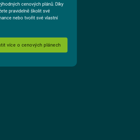
výhodných cenových plánů. Díky
ete pravidelně školit své
ance nebo tvořit své vlastní
stit více o cenových plánech