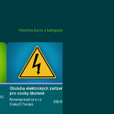
Všechny kurzy z kategorie
Obsluha elektrických zařízení
Elektro pro zdravotníky
pro osoby školené
Knowspread.cz s.r.o.
Kč
Knowspread.cz s.r.o.
3 lekce
12 kroků
350 Kč
5 lekcí
17 kroků