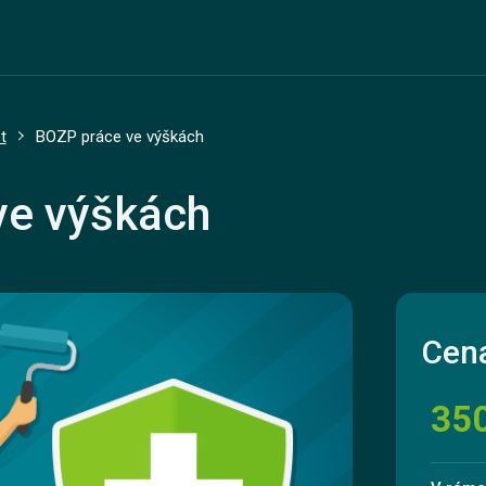
t
BOZP práce ve výškách
ve výškách
Cena
35