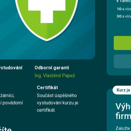
V rámci
Registrovat se
10
a víc
30
a víc
Přihlásit se
Kontaktujte nás
ystudování
Odborní garanti
Vyzkoušet zdarma
Ing. Vlastimil Papež
Certifikát
Kurz je
žárníci,
Součást úspěšného
English
ní povědomí
vystudování kurzu je
Výh
certifikát.
fir
íte
Založte 