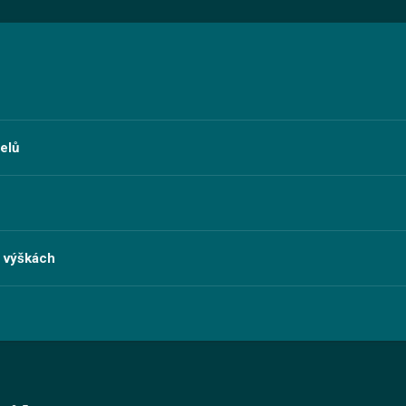
elů
e výškách