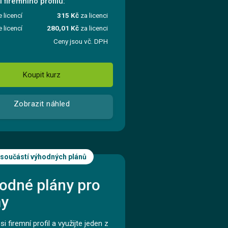
 firemního profilu:
e licencí
315 Kč
za licenci
e licencí
280,01 Kč
za licenci
Ceny jsou vč. DPH
Koupit kurz
Zobrazit náhled
 součástí výhodných plánů
odné plány pro
my
si firemní profil a využijte jeden z