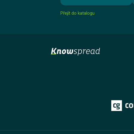
Přejít do katalogu
Kurz
Lekce 1: Základní pojmy a principy nakládání s
odpady
Lekce 2: Nebezpečný odpad
Lekce 3: Odpad ze zdravotní péče
Lekce 4: Soustřeďování odpadu
Lekce 5: Závěrečný test
Ing. Jana Königová