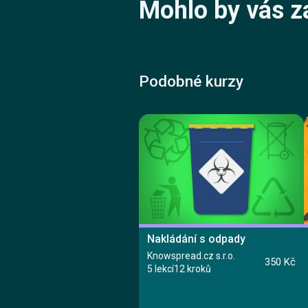
Mohlo by vás z
Podobné kurzy
Nakládání s odpady
Knowspread.cz s.r.o.
350 Kč
5 lekcí
12 kroků