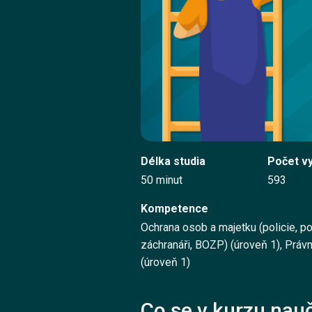
Délka studia
Počet v
50 minut
593
Kompetence
Ochrana osob a majetku (policie, po
záchranáři, BOZP) (úroveň 1), Práv
(úroveň 1)
Co se v kurzu nauč