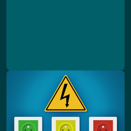
Lekce 1: Elektrické zařízení
Lekce 2: Kompetence k práci na zařízení
Lekce 3: Bezpečná práce na zařízení
Lekce 4: Poranění elektrickým proudem
Lekce 5: Závěrečný test
Jan Štípek