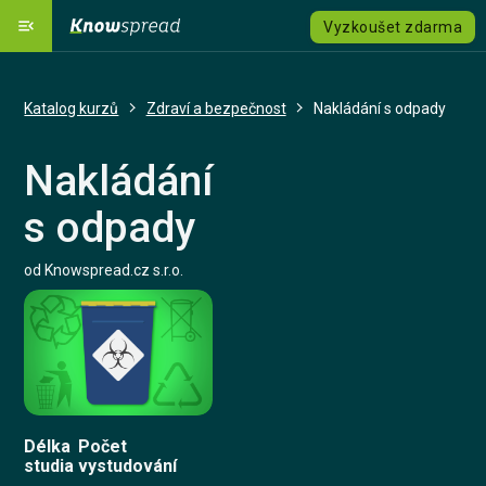
menu_open
Vyzkoušet zdarma
Naše platforma
dashboard
Katalog kurzů
Zdraví a bezpečnost
Nakládání s odpady
Řešení
emoji_objects
expand_more
Nakládání
Katalog kurzů
local_grocery_store
s odpady
Ceník
savings
od Knowspread.cz s.r.o.
Jazyk
language
expand_more
Registrovat se
Přihlásit se
Délka
Počet
studia
vystudování
Kontaktujte nás