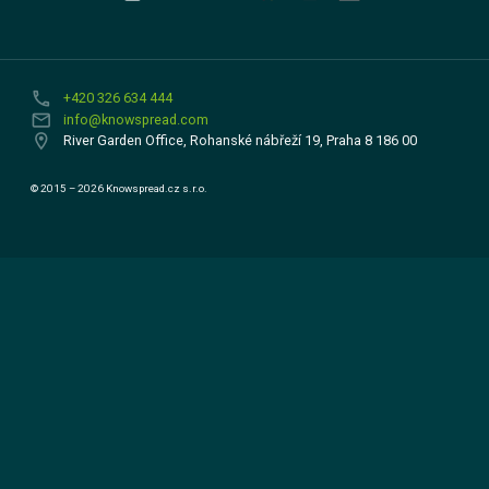
phone
+420 326 634 444
email
info@knowspread.com
location_on
River Garden Office, Rohanské nábřeží 19, Praha 8 186 00
© 2015 – 2026 Knowspread.cz s.r.o.