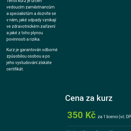
Tento kurz je určen
vedoucím zaměstnancům
a specialistům a dozvíte se
v něm, jaké odpady vznikají
ve zdravotnickém zařízení
a jaké z toho plynou
povinnosti a rizika.
Kurz je garantován odborně
způsobilou osobou a po
jeho vystudování získáte
certifikát.
Cena za kurz
350 Kč
za 1 licenci (vč. D