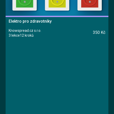
Elektro pro zdravotníky
Knowspread.cz s.r.o.
350 Kč
3 lekce
12 kroků
Kurz
Lekce 1: Vstupní informace
Lekce 2: Elektrická zařízení ve zdravotnictví
Lekce 3: Závěrečný test
Jan Štípek