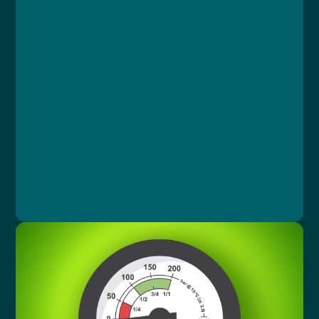
Kurz
Lekce 1: Nebezpečné chemické látky
Lekce 2: Akutní toxicita
Lekce 3: Nehody
Lekce 4: První pomoc
Lekce 5: Závěrečný test