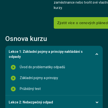
zaměstnance nebo tvořit své vlastn
kurzy.
Zjistit více o cenových plánec
Osnova kurzu
Lekce 1: Základní pojmy a principy nakládání s
odpady
play_circle_filled
Úvod do problematiky odpadů
play_circle_filled
Základní pojmy a principy
play_circle_filled
Průběžný test
Lekce 2: Nebezpečný odpad