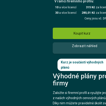
V rámci firemního profilu:
10
a více licencí
315 Kč
za licen
30
a více licencí
280,01 Kč
za licen
Ceny jsou vč. D
Koupit kurz
Zobrazit náhled
Kurz je součástí výhodných
plánů
Výhodné plány pr
firmy
Založte si firemní profil a využijte j
z našich výhodných cenových plánů
Díky nim můžete pravidelně školit s