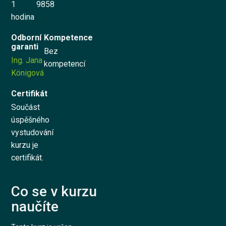
1
9858
hodina
Vyzkoušet zdarma
Odborní
Kompetence
garanti
Bez
English
Ing. Jana
kompetencí
Königová
Certifikát
Součást
úspěšného
vystudování
kurzu je
certifikát.
Co se v kurzu
naučíte