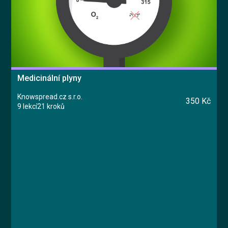
Medicinální plyny
Knowspread.cz s.r.o.
350 Kč
9 lekcí
21 kroků
Kurz