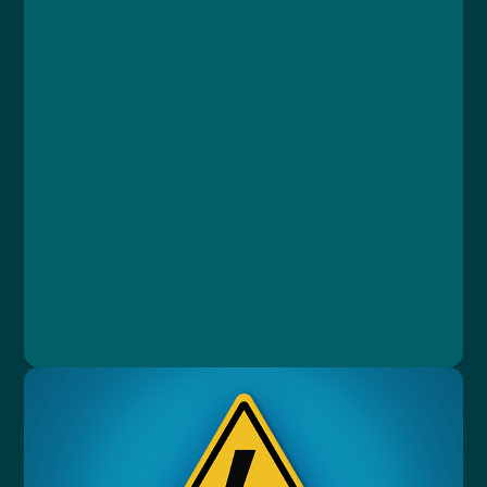
Lekce 1: Úvod do problematiky
Lekce 2: Medicinální vzduch
Lekce 3: Kyslík
Lekce 4: Oxid dusný
Lekce 5: Oxid uhličitý
Lekce 6: Vakuum
Lekce 7: Centrální rozvody a tlakové lahve
Lekce 8: Bezpečnost při manipulaci
Lekce 9: Závěrečný test
Ing. Jan Drašar