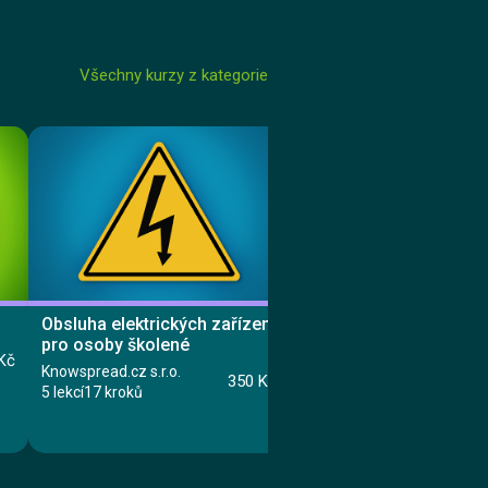
Všechny kurzy z kategorie
Obsluha elektrických zařízení
Elektro pro zdravotníky
pro osoby školené
Knowspread.cz s.r.o.
Kč
Knowspread.cz s.r.o.
3 lekce
12 kroků
350 Kč
5 lekcí
17 kroků