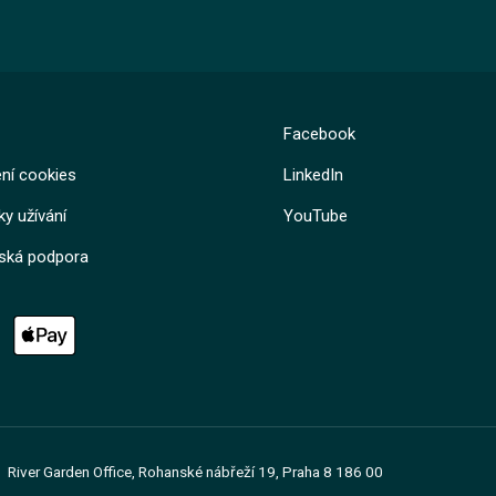
Kurz
Kurz
Facebook
Lekce 1: Vstupní informace
Lekce 2: Elektrická zařízení ve zdravo
Lekce 3: Závěrečný test
ní cookies
LinkedIn
Lekce 1: Elektrické zařízení
Jan Štípek
Lekce 2: Kompetence k práci na zařízení
Lekce 3: Bezpečná práce na zařízení
y užívání
YouTube
Lekce 4: Poranění elektrickým proudem
Lekce 5: Závěrečný test
lská podpora
Jan Štípek
River Garden Office, Rohanské nábřeží 19, Praha 8 186 00