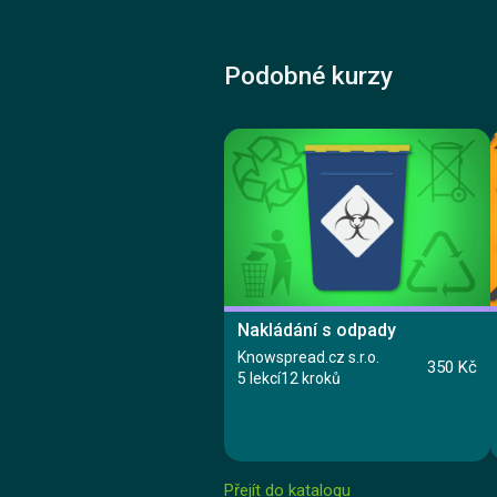
Podobné kurzy
Nakládání s odpady
Knowspread.cz s.r.o.
350 Kč
5 lekcí
12 kroků
Přejít do katalogu