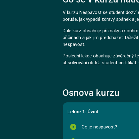
V kurzu Nespavost se student dozví s
poruše, jak vypadá zdravý spánek a j
Dále kurz obsahuje příznaky a souhrn
příčinách a jak jim předcházet. Důleži
nespavost.
Poslední lekce obsahuje závěrečný te
absolvování obdrží student certifikát
Osnova kurzu
Lekce 1: Úvod
play_circle_filled
Co je nespavost?