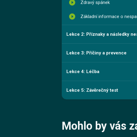
play_circle_filled
Zdravý spánek
play_circle_filled
Základní informace o nespa
Lekce 2: Příznaky a následky ne
Lekce 3: Příčiny a prevence
Lekce 4: Léčba
Lekce 5: Závěrečný test
Mohlo by vás z