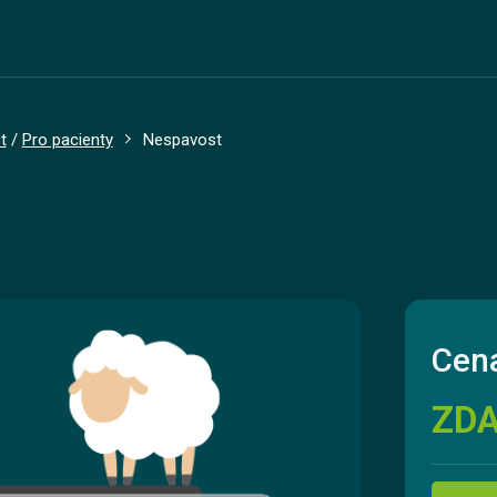
t
/
Pro pacienty
Nespavost
Cena
ZD