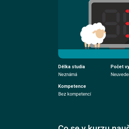
Délka studia
Počet v
Neznámá
Neuvede
Kompetence
Bez kompetencí
Co se v kurzu nauč