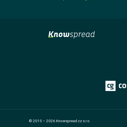
Kurz
Lekce 1: Základní pojmy a principy nakládání s
odpady
Lekce 2: Nebezpečný odpad
Lekce 3: Odpad ze zdravotní péče
Lekce 4: Soustřeďování odpadu
Lekce 5: Závěrečný test
Ing. Jana Königová
© 2015 – 2026 Knowspread.cz s.r.o.