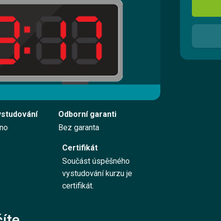
Registrovat se
Přihlásit se
Kontaktujte nás
ystudování
Odborní garanti
Vyzkoušet zdarma
no
Bez garanta
Certifikát
Součást úspěšného
English
vystudování kurzu je
certifikát.
íte