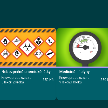
Nebezpečné chemické látky
Medicinální plyny
Knowspread.cz s.r.o.
Knowspread.cz s.r.o.
350 Kč
350 
5 lekcí
12 kroků
9 lekcí
21 kroků