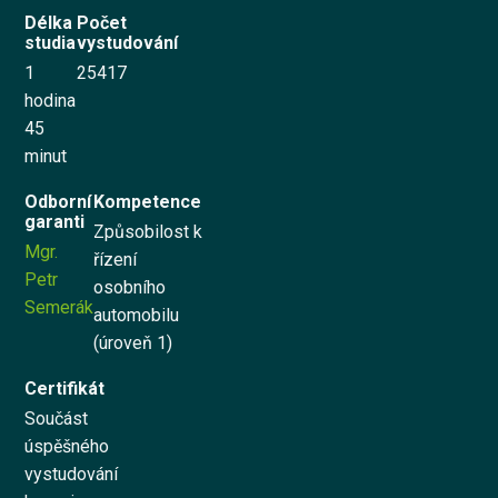
Délka
Počet
studia
vystudování
Vyzkoušet zdarma
1
25417
hodina
English
45
minut
Odborní
Kompetence
garanti
Způsobilost k
Mgr.
řízení
Petr
osobního
Semerák
automobilu
(úroveň 1)
Certifikát
Součást
úspěšného
vystudování