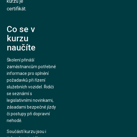
kurzu je
certifikát.
Co se v
kurzu
naučíte
Školení přináší
zaměstnancům potřebné
informace pro splnění
požadavků při řízení
služebních vozidel. Řidiči
se seznámí s
legislativními novinkami,
zásadami bezpečné jízdy
či postupy při dopravní
nehodě.
Součástí kurzu jsou i