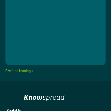
Lekce 1: Úvodní test znalostí
Lekce 2: Členění dle požárního nebezpečí
Lekce 3: Dokumentace
Lekce 4: Školení a odborná příprava
Lekce 5: Dozor a pokuty
Lekce 6: Závěrečný test
Ing. Václav Hruška
Přejít do katalogu
Kontakty