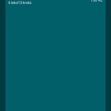
150 Kč
6 lekcí
13 kroků
Kurz
Lekce 1: Úvodní test znalostí
Lekce 2: Požární nebezpečí
Lekce 3: Povinnosti zaměstnanců a
zaměstnavatelů
Lekce 4: Krizové situace
Lekce 5: Hasicí přístroje
Lekce 6: Závěrečný test
Ing. Václav Hruška