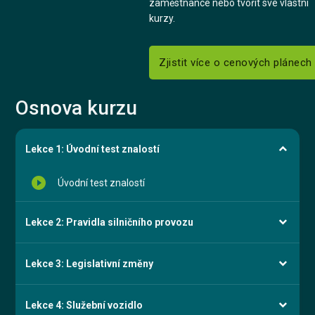
zaměstnance nebo tvořit své vlastní
kurzy.
Zjistit více o cenových plánech
Osnova kurzu
Lekce 1: Úvodní test znalostí
play_circle_filled
Úvodní test znalostí
Lekce 2: Pravidla silničního provozu
Lekce 3: Legislativní změny
Lekce 4: Služební vozidlo