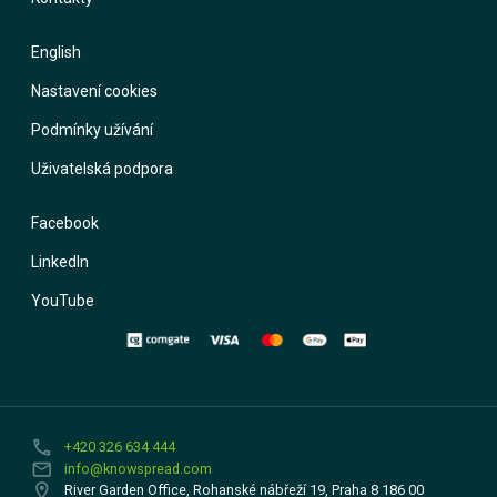
English
Nastavení cookies
Podmínky užívání
Uživatelská podpora
Facebook
LinkedIn
YouTube
phone
+420 326 634 444
email
info@knowspread.com
location_on
River Garden Office, Rohanské nábřeží 19, Praha 8 186 00