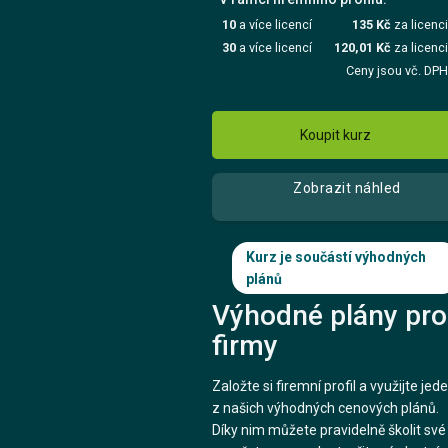
10
a více licencí
135 Kč
za licenc
30
a více licencí
120,01 Kč
za licenc
Ceny jsou vč. DP
Koupit kurz
Zobrazit náhled
Kurz je součástí výhodných
plánů
Výhodné plány pro
firmy
Založte si firemní profil a využijte jed
z našich výhodných cenových plánů.
Díky nim můžete pravidelně školit své