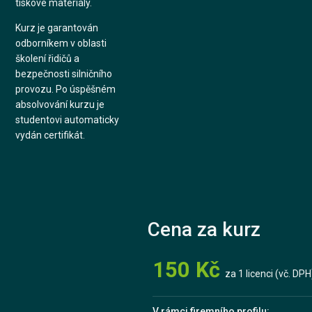
tiskové materiály.
Kurz je garantován
odborníkem v oblasti
školení řidičů a
bezpečnosti silničního
provozu. Po úspěšném
absolvování kurzu je
studentovi automaticky
vydán certifikát.
Cena za kurz
150 Kč
za 1 licenci (vč. DPH
V rámci firemního profilu: