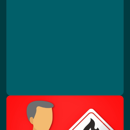
Kurz
Lekce 1: Úvodní test znalostí
Lekce 2: Řízení rizik a prevence
Lekce 3: Povinnosti vedoucích zaměstnanců
Lekce 4: Závěrečný test
Ing. Vlastimil Papež