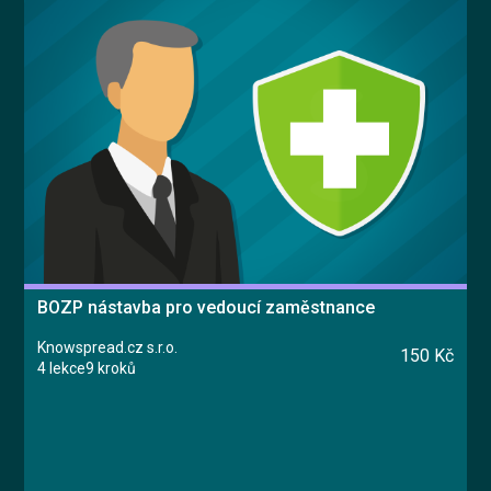
BOZP nástavba pro vedoucí zaměstnance
Knowspread.cz s.r.o.
150 Kč
4 lekce
9 kroků